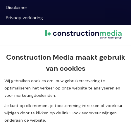
Disclaimer
Privacy verklaring
Cookievoorkeur wijzigen
Contact informatie
Construction Media maakt gebruik
Van Dijklaan 5, 5581 WG Waalre
van cookies
040 720 08 55
info@constructionmedia.nl
Wij gebruiken cookies om jouw gebruikerservaring te
optimaliseren, het verkeer op onze website te analyseren en
voor marketingdoeleinden.
Je kunt op elk moment je toestemming intrekken of voorkeur
wijzigen door te klikken op de link ‘Cookievoorkeur wijzigen’
onderaan de website.