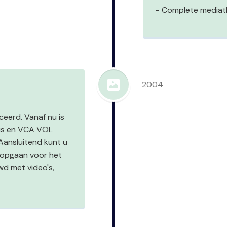
- Complete media
2004
eerd. Vanaf nu is
sus en VCA VOL
Aansluitend kunt u
 opgaan voor het
wd met video's,