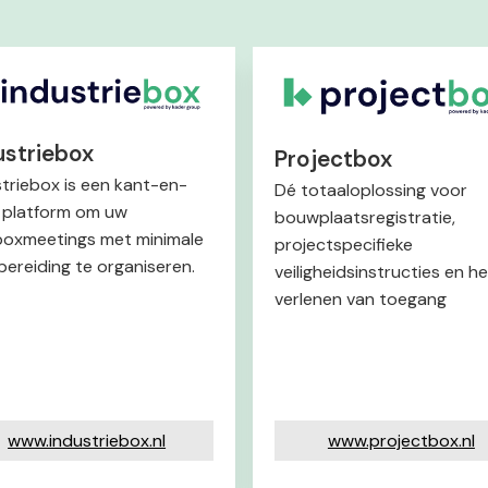
ustriebox
Projectbox
striebox is een kant-en-
Dé totaaloplossing voor
r platform om uw
bouwplaatsregistratie,
boxmeetings met minimale
projectspecifieke
bereiding te organiseren.
veiligheidsinstructies en he
verlenen van toegang
www.industriebox.nl
www.projectbox.nl