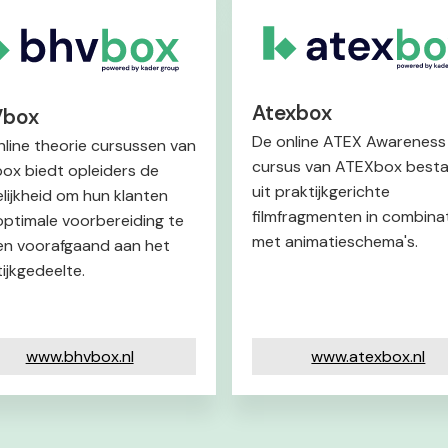
Atexbox
Vbox
De online ATEX Awareness
nline theorie cursussen van
cursus van ATEXbox best
ox biedt opleiders de
uit praktijkgerichte
lijkheid om hun klanten
filmfragmenten in combina
optimale voorbereiding te
met animatieschema's.
en voorafgaand aan het
ijkgedeelte.
www.bhvbox.nl
www.atexbox.nl