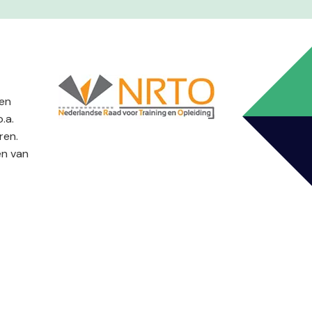
 en
.a.
ren.
en van