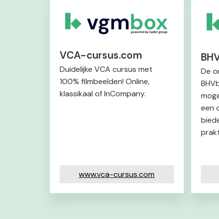
VCA-cursus.com
BH
Duidelijke VCA cursus met
De o
100% filmbeelden! Online,
BHVb
klassikaal of InCompany.
moge
een 
bied
prakt
www.vca-cursus.com