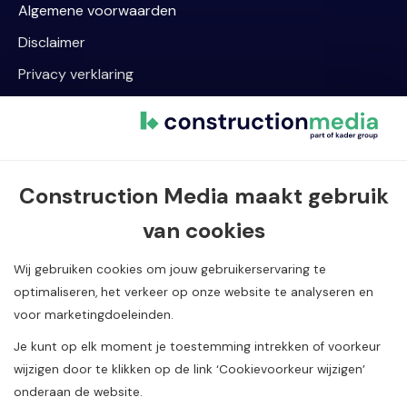
Algemene voorwaarden
Disclaimer
Privacy verklaring
Cookievoorkeur wijzigen
Contact informatie
Construction Media maakt gebruik
Van Dijklaan 5, 5581 WG Waalre
van cookies
040 720 08 55
info@constructionmedia.nl
Wij gebruiken cookies om jouw gebruikerservaring te
optimaliseren, het verkeer op onze website te analyseren en
voor marketingdoeleinden.
Je kunt op elk moment je toestemming intrekken of voorkeur
wijzigen door te klikken op de link ‘Cookievoorkeur wijzigen’
onderaan de website.