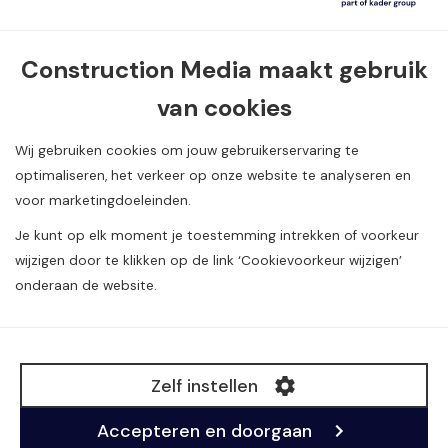
Contact informatie
Van Dijklaan 5, 5581 WG Waalre
Construction Media maakt gebruik
van cookies
040 720 08 55
info@constructionmedia.nl
Wij gebruiken cookies om jouw gebruikerservaring te
optimaliseren, het verkeer op onze website te analyseren en
voor marketingdoeleinden.
Je kunt op elk moment je toestemming intrekken of voorkeur
wijzigen door te klikken op de link ‘Cookievoorkeur wijzigen’
onderaan de website.
Alle rechten voorbehouden. Copyright Construction
Media
©
B.V.
Zelf instellen
BTW: NL804984980B01
KvK: 17093271
Accepteren en doorgaan