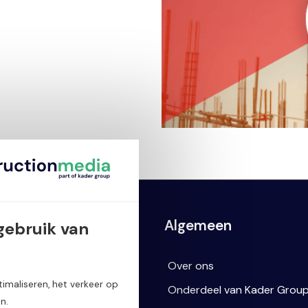
ssingen
Algemeen
gebruik van
box
Over ons
imaliseren, het verkeer op
ctbox
Onderdeel van Kader Grou
n.