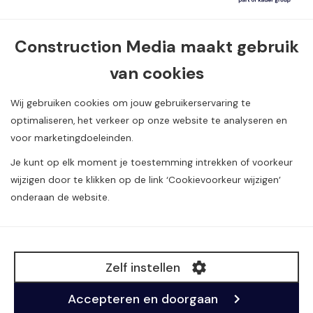
Contact informatie
Construction Media maakt gebruik
Van Dijklaan 5, 5581 WG Waalre
van cookies
040 720 08 55
info@constructionmedia.nl
Wij gebruiken cookies om jouw gebruikerservaring te
optimaliseren, het verkeer op onze website te analyseren en
voor marketingdoeleinden.
Je kunt op elk moment je toestemming intrekken of voorkeur
wijzigen door te klikken op de link ‘Cookievoorkeur wijzigen’
onderaan de website.
Alle rechten voorbehouden. Copyright Construction
Media
©
B.V.
Zelf instellen
BTW: NL804984980B01
KvK: 17093271
Accepteren en doorgaan