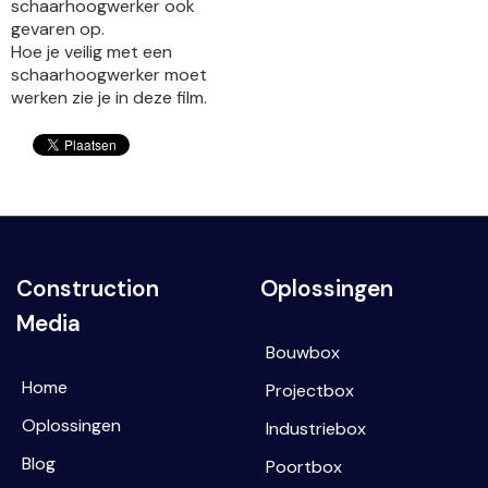
schaarhoogwerker ook
gevaren op.
Hoe je veilig met een
schaarhoogwerker moet
werken zie je in deze film.
Construction
Oplossingen
Media
Bouwbox
Home
Projectbox
Oplossingen
Industriebox
Blog
Poortbox