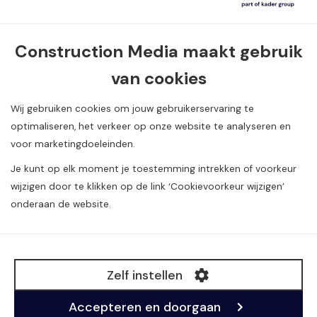
Van Dijklaan 5, 5581 WG Waalre
Construction Media maakt gebruik
040 720 08 55
van cookies
info@constructionmedia.nl
Wij gebruiken cookies om jouw gebruikerservaring te
optimaliseren, het verkeer op onze website te analyseren en
voor marketingdoeleinden.
Je kunt op elk moment je toestemming intrekken of voorkeur
wijzigen door te klikken op de link ‘Cookievoorkeur wijzigen’
onderaan de website.
Alle rechten voorbehouden. Copyright Construction
Media
©
B.V.
Zelf instellen
BTW: NL804984980B01
KvK: 17093271
Accepteren en doorgaan