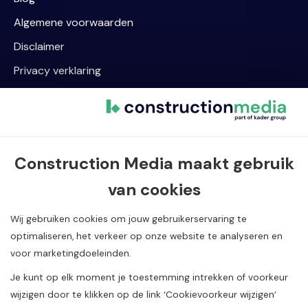
Algemene voorwaarden
Disclaimer
Privacy verklaring
Cookievoorkeur wijzigen
Contact informatie
Construction Media maakt gebruik
Van Dijklaan 5, 5581 WG Waalre
van cookies
040 720 08 55
info@constructionmedia.nl
Wij gebruiken cookies om jouw gebruikerservaring te
optimaliseren, het verkeer op onze website te analyseren en
voor marketingdoeleinden.
Je kunt op elk moment je toestemming intrekken of voorkeur
wijzigen door te klikken op de link ‘Cookievoorkeur wijzigen’