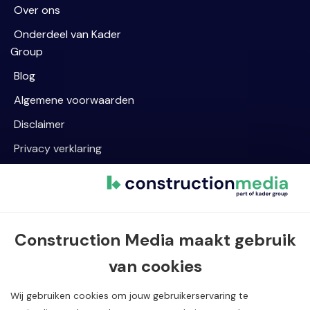
Over ons
Onderdeel van Kader
Group
Blog
Algemene voorwaarden
Disclaimer
Privacy verklaring
Cookievoorkeur wijzigen
Contact informatie
Construction Media maakt gebruik
Van Dijklaan 5, 5581 WG Waalre
van cookies
040 720 08 55
info@constructionmedia.nl
Wij gebruiken cookies om jouw gebruikerservaring te