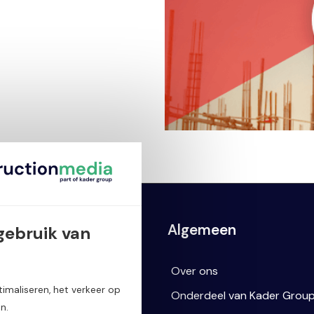
ssingen
Algemeen
gebruik van
box
Over ons
imaliseren, het verkeer op
ctbox
Onderdeel van Kader Grou
n.