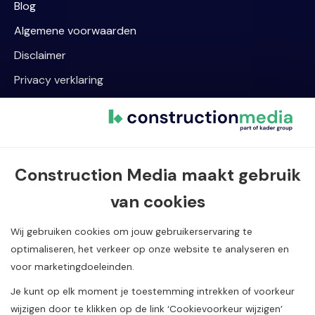
Blog
Algemene voorwaarden
Disclaimer
Privacy verklaring
Cookievoorkeur wijzigen
Contact informatie
Construction Media maakt gebruik
Van Dijklaan 5, 5581 WG Waalre
van cookies
040 720 08 55
info@constructionmedia.nl
Wij gebruiken cookies om jouw gebruikerservaring te
optimaliseren, het verkeer op onze website te analyseren en
voor marketingdoeleinden.
Je kunt op elk moment je toestemming intrekken of voorkeur
wijzigen door te klikken op de link ‘Cookievoorkeur wijzigen’